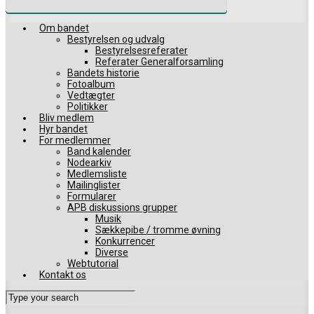
Om bandet
Bestyrelsen og udvalg
Bestyrelsesreferater
Referater Generalforsamling
Bandets historie
Fotoalbum
Vedtægter
Politikker
Bliv medlem
Hyr bandet
For medlemmer
Band kalender
Nodearkiv
Medlemsliste
Mailinglister
Formularer
APB diskussions grupper
Musik
Sækkepibe / tromme øvning
Konkurrencer
Diverse
Webtutorial
Kontakt os