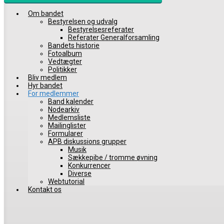
Om bandet
Bestyrelsen og udvalg
Bestyrelsesreferater
Referater Generalforsamling
Bandets historie
Fotoalbum
Vedtægter
Politikker
Bliv medlem
Hyr bandet
For medlemmer
Band kalender
Nodearkiv
Medlemsliste
Mailinglister
Formularer
APB diskussions grupper
Musik
Sækkepibe / tromme øvning
Konkurrencer
Diverse
Webtutorial
Kontakt os