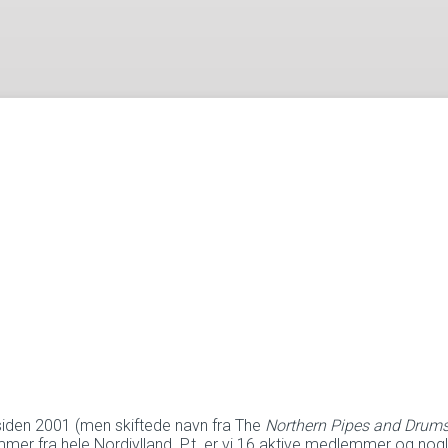
siden 2001 (men skiftede navn fra The
Northern Pipes and Drum
mmer fra hele Nordjylland. P.t. er vi 16 aktive medlemmer og nogl