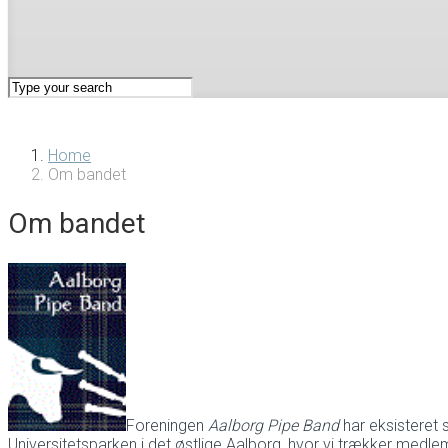
Home
Om bandet
Om bandet
Foreningen
Aalborg Pipe Band
har eksisteret 
Universitetsparken i det østlige Aalborg, hvor vi trækker medle