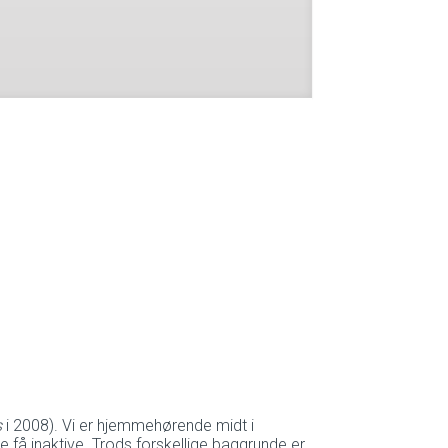
s
i 2008). Vi er hjemmehørende midt i
e få inaktive. Trods forskellige baggrunde er