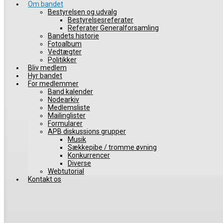
Om bandet
Bestyrelsen og udvalg
Bestyrelsesreferater
Referater Generalforsamling
Bandets historie
Fotoalbum
Vedtægter
Politikker
Bliv medlem
Hyr bandet
For medlemmer
Band kalender
Nodearkiv
Medlemsliste
Mailinglister
Formularer
APB diskussions grupper
Musik
Sækkepibe / tromme øvning
Konkurrencer
Diverse
Webtutorial
Kontakt os