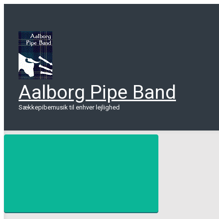
Skip
to
main
content
Aalborg Pipe Band
Sækkepibemusik til enhver lejlighed