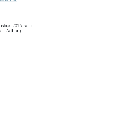
onships 2016, som
al i Aalborg.