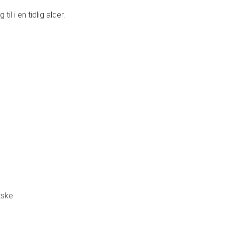
il i en tidlig alder.
tske