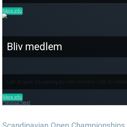
Mere info
Bliv medlem
Lær at spille på sækkepibe eller tromme - lidt om unde
Mere info
Previous
Next
Scandinavian Open Championships